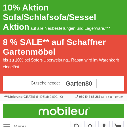
10% Aktion
Sofa/Schlafsofa/Sessel
Aktion
auf alle Neubestellungen und Lagerware.***
8 % SALE** auf Schaffner
Gartenmöbel
bis zu 10% bei Sofort-Überweisung.. Rabatt wird im Warenkorb
eingelöst.
Garten80
Gutscheincode:
Lieferung GRATIS
(in DE ab 2.000,- €)
030 544 65 267
Di - Fr 11 - 19 Uhr
Menü