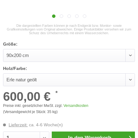
Die dargestellten Farben können je nach Endgerät bzw. Monitor- sowie
Grafikeinstellungen vom Original abweichen. Einige Produktbilder versehen wir zum
Schutz des Urheberrechts mit einem Wasserzeichen.
Größe:
Holz/Farbe:
600,00 €
*
Preise inkl. gesetzlicher MwSt. zzgl.
Versandkosten
(Versandgewicht je Stück: 35 kg)
Lieferzeit:
ca. 4-6 Woche(n)
In den
Warenkorb