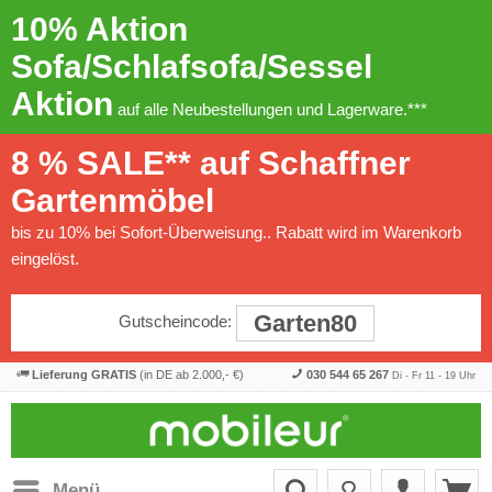
10% Aktion
Sofa/Schlafsofa/Sessel
Aktion
auf alle Neubestellungen und Lagerware.***
8 % SALE** auf Schaffner
Gartenmöbel
bis zu 10% bei Sofort-Überweisung.. Rabatt wird im Warenkorb
eingelöst.
Garten80
Gutscheincode:
Lieferung GRATIS
(in DE ab 2.000,- €)
030 544 65 267
Di - Fr 11 - 19 Uhr
Menü