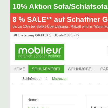
10% Aktion Sofa/Schlafsofa
8 % SALE** auf Schaffner 
bis zu 10% bei Sofort-Überweisung.. Rabatt wird im Warenkor
Lieferung GRATIS
(in DE ab 2.000,- €)
HOME
SCHLAFMÖBEL
WOHNMÖBEL
GAR
Schlafmöbel
Matratzen
Home