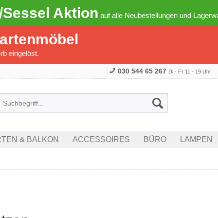
/Sessel Aktion
auf alle Neubestellungen und Lagerwa
Gartenmöbel
b eingelöst.
030 544 65 267
Di - Fr 11 - 19 Uhr
TEN & BALKON
ACCESSOIRES
BÜRO
LAMPEN