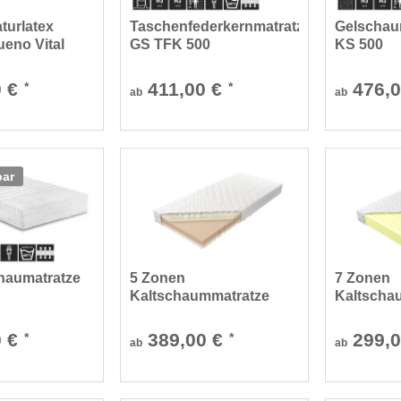
turlatex
Taschenfederkernmatratze
Gelschau
ueno Vital
GS TFK 500
KS 500
0 €
411,00 €
476,
*
*
ab
ab
bar
haumatratze
5 Zonen
7 Zonen
Kaltschaummatratze
Kaltscha
Ambereland
Arua
0 €
389,00 €
299,
*
*
ab
ab