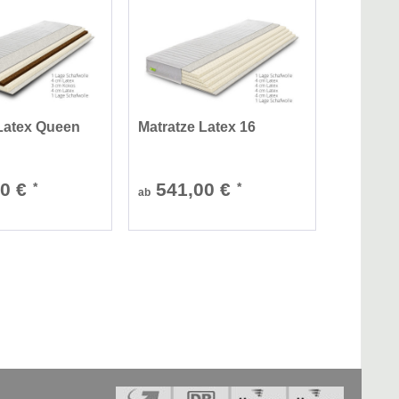
 Latex Queen
Matratze Latex 16
00 €
541,00 €
*
*
ab