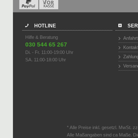
HOTLINE
SER
Hilfe & Beratung
Anfahrt
030 544 65 267
Kontak
Di. - Fr. 11:00-19:00 Uhr
Zahlun
SA. 11:00-18:00 Uhr
Versan
* Alle Preise inkl. gesetzl. MwSt. zz
Alle Maßangaben sind ca Maße. Die