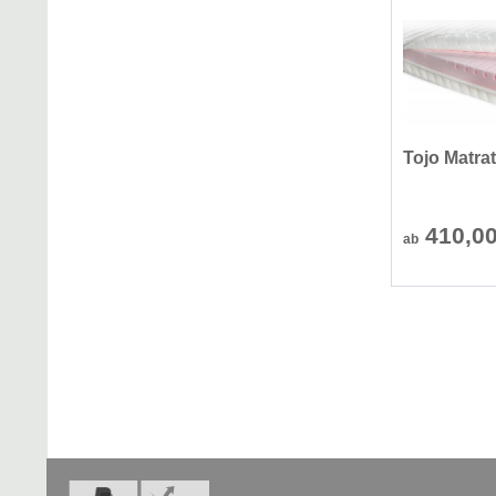
Tojo Matra
410,0
ab