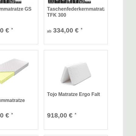
mmatratze GS
Taschenfederkernmatratze
TFK 300
00 €
334,00 €
*
*
ab
Tojo Matratze Ergo Falt
ummatratze
00 €
918,00 €
*
*