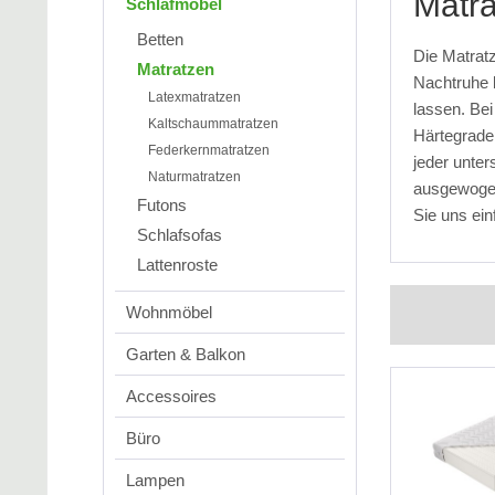
Matr
Schlafmöbel
Betten
Die Matrat
Matratzen
Nachtruhe 
Latexmatratzen
lassen. Be
Kaltschaummatratzen
Härtegrade
Federkernmatratzen
jeder unter
Naturmatratzen
ausgewogen
Futons
Sie uns ein
Schlafsofas
Lattenroste
Wohnmöbel
Garten & Balkon
Accessoires
Büro
Lampen