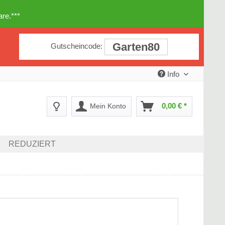
re.***
Garten80
Gutscheincode:
Info
0,00 € *
Mein Konto
REDUZIERT