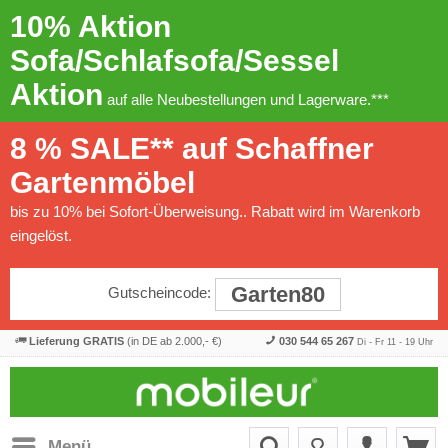
10% Aktion
Sofa/Schlafsofa/Sessel
Aktion
auf alle Neubestellungen und Lagerware.***
8 % SALE** auf Schaffner
Gartenmöbel
bis zu 10% bei Sofort-Überweisung.. Rabatt wird im Warenkorb
eingelöst.
Garten80
Gutscheincode:
Lieferung GRATIS
(in DE ab 2.000,- €)
030 544 65 267
Di - Fr 11 - 19 Uhr
Menü