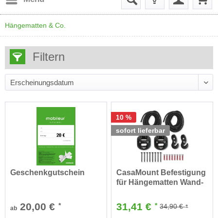
Hängematten & Co.
Filtern
10 %
sofort lieferbar
Geschenkgutschein
CasaMount Befestigung
für Hängematten Wand-
Decke
20,00 €
31,41 €
*
*
34,90 €
*
ab