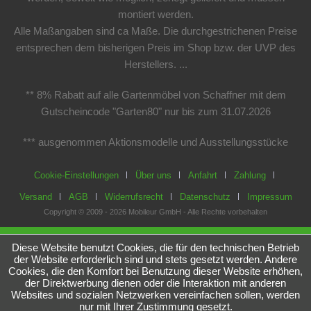
montiert werden.
Alle Maßangaben sind ca Maße. Die durchgestrichenen Preise
entsprechen dem bisherigen Preis im Shop bzw. der UVP des
Herstellers. ...
** 8% Rabatt auf alle Gartenmöbel von Schaffner mit dem
Gutscheincode "Garten80" nur bis zum 31.07.2026
*** ausgenommen Aktionsmodelle und Ausstellungsstücke
Cookie-Einstellungen
Über uns
Anfahrt
Zahlung
Versand
AGB
Widerrufsrecht
Datenschutz
Impressum
Copyright © 2009 - 2026 Mobileur GmbH - Alle Rechte vorbehalten
Diese Website benutzt Cookies, die für den technischen Betrieb
der Website erforderlich sind und stets gesetzt werden. Andere
Cookies, die den Komfort bei Benutzung dieser Website erhöhen,
der Direktwerbung dienen oder die Interaktion mit anderen
Websites und sozialen Netzwerken vereinfachen sollen, werden
nur mit Ihrer Zustimmung gesetzt.