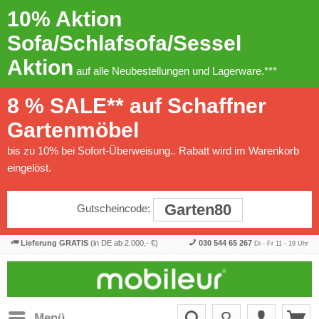
10% Aktion
Sofa/Schlafsofa/Sessel
Aktion
auf alle Neubestellungen und Lagerware.***
8 % SALE** auf Schaffner
Gartenmöbel
bis zu 10% bei Sofort-Überweisung.. Rabatt wird im Warenkorb
eingelöst.
Garten80
Gutscheincode:
Lieferung GRATIS
(in DE ab 2.000,- €)
030 544 65 267
Di - Fr 11 - 19 Uhr
Menü