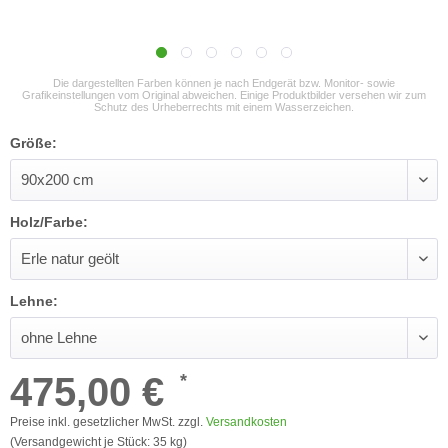
Die dargestellten Farben können je nach Endgerät bzw. Monitor- sowie
Grafikeinstellungen vom Original abweichen. Einige Produktbilder versehen wir zum
Schutz des Urheberrechts mit einem Wasserzeichen.
Größe:
Holz/Farbe:
Lehne:
475,00 €
*
Preise inkl. gesetzlicher MwSt. zzgl.
Versandkosten
(Versandgewicht je Stück: 35 kg)