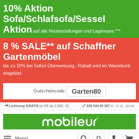
10% Aktion
Sofa/Schlafsofa/Sessel
Aktion
auf alle Neubestellungen und Lagerware.***
8 % SALE** auf Schaffner
Gartenmöbel
bis zu 10% bei Sofort-Überweisung.. Rabatt wird im Warenkorb
eingelöst.
Garten80
Gutscheincode:
Lieferung GRATIS
(in DE ab 2.000,- €)
030 544 65 267
Di - Fr 11 - 19 Uhr
Menü