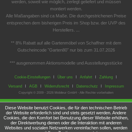
werden, soweit wie möglich, zerlegt geliefert und müssen
montiert werden.
Alle Maßangaben sind ca Maße. Die durchgestrichenen Preise
entsprechen dem bisherigen Preis im Shop bzw. der UVP des
Herstellers. ...
** 8% Rabatt auf alle Gartenmöbel von Schaffner mit dem
Gutscheincode "Garten80" nur bis zum 31.07.2026
*** ausgenommen Aktionsmodelle und Ausstellungsstücke
Cookie-Einstellungen
Über uns
Anfahrt
Zahlung
Versand
AGB
Widerrufsrecht
Datenschutz
Impressum
Copyright © 2009 - 2026 Mobileur GmbH - Alle Rechte vorbehalten
Diese Website benutzt Cookies, die für den technischen Betrieb
der Website erforderlich sind und stets gesetzt werden. Andere
Cookies, die den Komfort bei Benutzung dieser Website erhöhen,
der Direktwerbung dienen oder die Interaktion mit anderen
Websites und sozialen Netzwerken vereinfachen sollen, werden