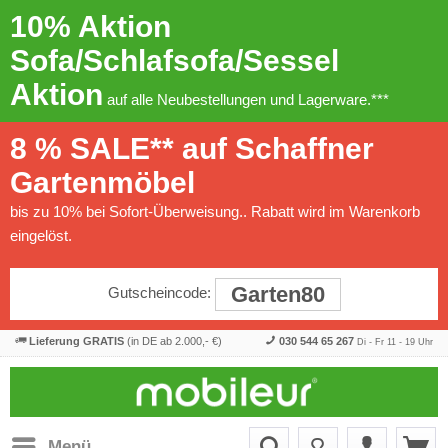
10% Aktion
Sofa/Schlafsofa/Sessel
Aktion
auf alle Neubestellungen und Lagerware.***
8 % SALE** auf Schaffner
Gartenmöbel
bis zu 10% bei Sofort-Überweisung.. Rabatt wird im Warenkorb
eingelöst.
Garten80
Gutscheincode:
Lieferung GRATIS
(in DE ab 2.000,- €)
030 544 65 267
Di - Fr 11 - 19 Uhr
Menü