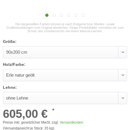
Die dargestellten Farben können je nach Endgerät bzw. Monitor- sowie
Grafikeinstellungen vom Original abweichen. Einige Produktbilder versehen wir zum
Schutz des Urheberrechts mit einem Wasserzeichen.
Größe:
Holz/Farbe:
Lehne:
605,00 €
*
Preise inkl. gesetzlicher MwSt. zzgl.
Versandkosten
(Versandgewicht je Stück: 35 kg)