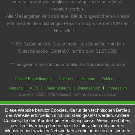
werden, soweit wie möglich, zerlegt geliefert und müssen
montiert werden.
Alle Maßangaben sind ca Maße. Die durchgestrichenen Preise
entsprechen dem bisherigen Preis im Shop bzw. der UVP des
Herstellers. ...
** 8% Rabatt auf alle Gartenmöbel von Schaffner mit dem
Gutscheincode "Garten80" nur bis zum 31.07.2026
*** ausgenommen Aktionsmodelle und Ausstellungsstücke
Cookie-Einstellungen
Über uns
Anfahrt
Zahlung
Versand
AGB
Widerrufsrecht
Datenschutz
Impressum
Copyright © 2009 - 2026 Mobileur GmbH - Alle Rechte vorbehalten
Diese Website benutzt Cookies, die für den technischen Betrieb
der Website erforderlich sind und stets gesetzt werden. Andere
Cookies, die den Komfort bei Benutzung dieser Website erhöhen,
der Direktwerbung dienen oder die Interaktion mit anderen
Websites und sozialen Netzwerken vereinfachen sollen, werden