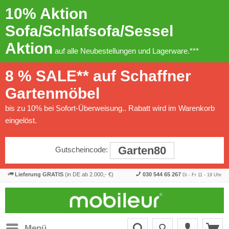
10% Aktion
Sofa/Schlafsofa/Sessel
Aktion
auf alle Neubestellungen und Lagerware.***
8 % SALE** auf Schaffner
Gartenmöbel
bis zu 10% bei Sofort-Überweisung.. Rabatt wird im Warenkorb
eingelöst.
Garten80
Gutscheincode:
Lieferung GRATIS
(in DE ab 2.000,- €)
030 544 65 267
Di - Fr 11 - 19 Uhr
Menü