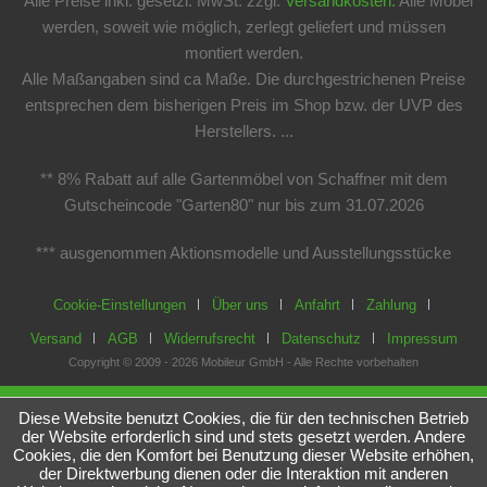
* Alle Preise inkl. gesetzl. MwSt. zzgl.
Versandkosten.
Alle Möbel
werden, soweit wie möglich, zerlegt geliefert und müssen
montiert werden.
Alle Maßangaben sind ca Maße. Die durchgestrichenen Preise
entsprechen dem bisherigen Preis im Shop bzw. der UVP des
Herstellers. ...
** 8% Rabatt auf alle Gartenmöbel von Schaffner mit dem
Gutscheincode "Garten80" nur bis zum 31.07.2026
*** ausgenommen Aktionsmodelle und Ausstellungsstücke
Cookie-Einstellungen
Über uns
Anfahrt
Zahlung
Versand
AGB
Widerrufsrecht
Datenschutz
Impressum
Copyright © 2009 - 2026 Mobileur GmbH - Alle Rechte vorbehalten
Diese Website benutzt Cookies, die für den technischen Betrieb
der Website erforderlich sind und stets gesetzt werden. Andere
Cookies, die den Komfort bei Benutzung dieser Website erhöhen,
der Direktwerbung dienen oder die Interaktion mit anderen