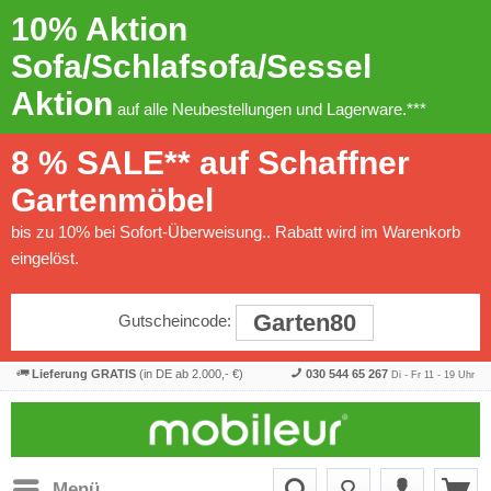
10% Aktion
Sofa/Schlafsofa/Sessel
Aktion
auf alle Neubestellungen und Lagerware.***
8 % SALE** auf Schaffner
Gartenmöbel
bis zu 10% bei Sofort-Überweisung.. Rabatt wird im Warenkorb
eingelöst.
Garten80
Gutscheincode:
Lieferung GRATIS
(in DE ab 2.000,- €)
030 544 65 267
Di - Fr 11 - 19 Uhr
Menü