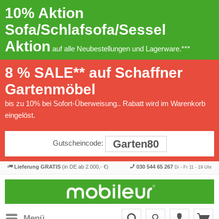
10% Aktion
Sofa/Schlafsofa/Sessel
Aktion
auf alle Neubestellungen und Lagerware.***
8 % SALE** auf Schaffner
Gartenmöbel
bis zu 10% bei Sofort-Überweisung.. Rabatt wird im Warenkorb
eingelöst.
Garten80
Gutscheincode:
Lieferung GRATIS
(in DE ab 2.000,- €)
030 544 65 267
Di - Fr 11 - 19 Uhr
Menü