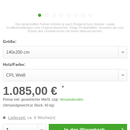
Die dargestellten Farben können je nach Endgerät bzw. Monitor- sowie
Grafikeinstellungen vom Original abweichen. Einige Produktbilder versehen wir zum
Schutz des Urheberrechts mit einem Wasserzeichen.
Größe:
Holz/Farbe:
1.085,00 €
*
Preise inkl. gesetzlicher MwSt. zzgl.
Versandkosten
(Versandgewicht je Stück: 40 kg)
Lieferzeit:
ca. 6 Woche(n)
In den
Warenkorb