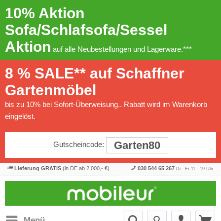
10% Aktion
Sofa/Schlafsofa/Sessel
Aktion
auf alle Neubestellungen und Lagerware.***
8 % SALE** auf Schaffner
Gartenmöbel
bis zu 10% bei Sofort-Überweisung.. Rabatt wird im Warenkorb
eingelöst.
Garten80
Gutscheincode:
Lieferung GRATIS
(in DE ab 2.000,- €)
030 544 65 267
Di - Fr 11 - 19 Uhr
Menü