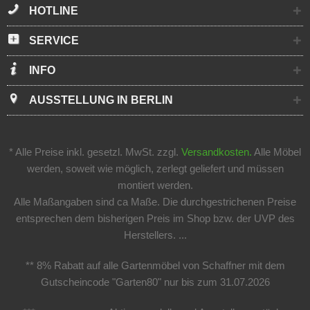
HOTLINE
SERVICE
INFO
AUSSTELLUNG IN BERLIN
* Alle Preise inkl. gesetzl. MwSt. zzgl.
Versandkosten.
Alle Möbel
werden, soweit wie möglich, zerlegt geliefert und müssen
montiert werden.
Alle Maßangaben sind ca Maße. Die durchgestrichenen Preise
entsprechen dem bisherigen Preis im Shop bzw. der UVP des
Herstellers. ...
** 8% Rabatt auf alle Gartenmöbel von Schaffner mit dem
Gutscheincode "Garten80" nur bis zum 31.07.2026