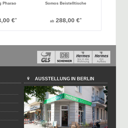
g Pharao
Somos Beistelltische
Schlaf
,00 €
288,00 €
1.89
*
*
ab
AUSSTELLUNG IN BERLIN