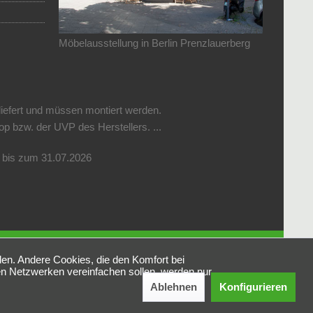
Möbelausstellung in Berlin Prenzlauerberg
liefert und müssen montiert werden.
 bzw. der UVP des Herstellers. ...
r bis zum 31.07.2026
den. Andere Cookies, die den Komfort bei
en Netzwerken vereinfachen sollen, werden nur
Ablehnen
Konfigurieren