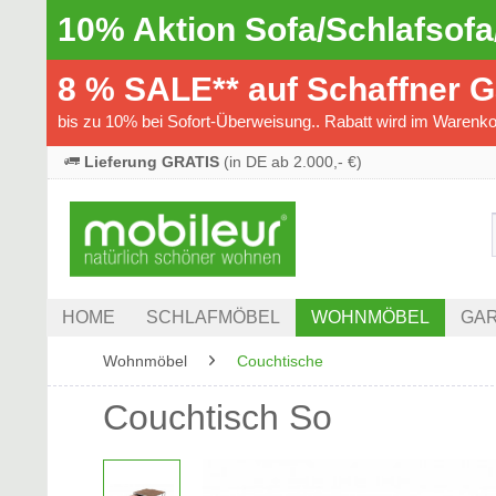
10% Aktion Sofa/Schlafsofa
8 % SALE** auf Schaffner 
bis zu 10% bei Sofort-Überweisung.. Rabatt wird im Warenkor
Lieferung GRATIS
(in DE ab 2.000,- €)
HOME
SCHLAFMÖBEL
WOHNMÖBEL
GAR
Wohnmöbel
Couchtische
Couchtisch So