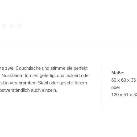
hme zwei Couchtische und stimme sie perfekt
Maße:
Nussbaum furniert gefertigt und lackiert oder
60 x 60 x 3
 ist in verchromtem Stahl oder geschliffenem
oder
bstverständlich auch einzeln.
120 x 51 x 