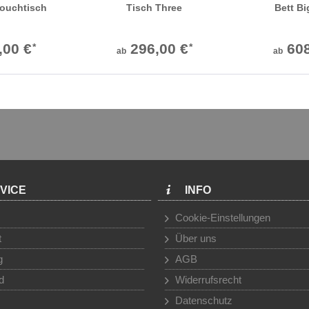
ouchtisch
Tisch Three
Bett Bi
,00 €
296,00 €
608
*
*
ab
ab
VICE
INFO
Cookie-Einstellungen
t
Über uns
g
AGB
d
Widerrufsrecht
Datenschutz