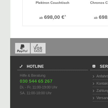
Plektron Couchtisch
Chronos C
698,00 €
698
*
ab
ab
HOTLINE
SER
Hilfe & Beratung
Anfahrt
030 544 65 267
Kontak
Di. - Fr. 11:00-19:00 Uhr
Zahlun
SA. 11:00-18:00 Uhr
Versan