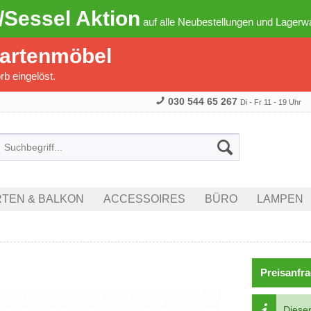
/Sessel Aktion
auf alle Neubestellungen und Lagerwa
Gartenmöbel
b eingelöst.
030 544 65 267
Di - Fr 11 - 19 Uhr
TEN & BALKON
ACCESSOIRES
BÜRO
LAMPEN
Preisanfra
Dieser