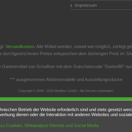
Impressum
gl.
Versandkosten.
Alle Möbel werden, soweit wie möglich, zerlegt ge
 durchgestrichenen Preise entsprechen dem bisherigen Preis im Shop
le Gartenmöbel von Schaffner mit dem Gutscheincode "Garten80" nu
*** ausgenommen Aktionsmodelle und Ausstellungsstücke
Copyright © 2009 - 2026 Mobileur GmbH - Alle Rechte vorbehalten
hnischen Betrieb der Website erforderlich sind und stets gesetzt wer
erbung dienen oder die Interaktion mit anderen Websites und sozial
 zu Cookies, Webanalyse-Dienste und Social Media