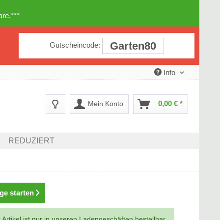
re.***
Garten80
Gutscheincode:
Info
0,00 € *
Mein Konto
REDUZIERT
ge starten
 Artikel ist nur in unseren Ladengeschäften bestellbar