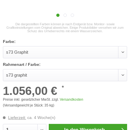
Die dargestellten Farben können je nach Endgerät bzw. Monitor- sowie
Grafikeinstellungen vom Original abweichen. Einige Produktbilder versehen wir zum
Schutz des Urheberrechts mit einem Wasserzeichen.
Farbe:
Rahmenart / Farbe:
1.056,00 €
*
Preise inkl. gesetzlicher MwSt. zzgl.
Versandkosten
(Versandgewicht je Stück: 35 kg)
Lieferzeit:
ca. 4 Woche(n)
In den
Warenkorb