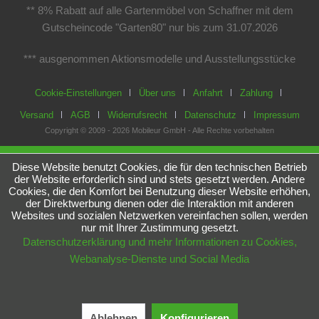
** 8% Rabatt auf alle Gartenmöbel von Schaffner mit dem
Gutscheincode "Garten80" nur bis zum 31.07.2026
*** ausgenommen Aktionsmodelle und Ausstellungsstücke
Cookie-Einstellungen
Über uns
Anfahrt
Zahlung
Versand
AGB
Widerrufsrecht
Datenschutz
Impressum
Copyright © 2009 - 2026 Mobileur GmbH - Alle Rechte vorbehalten
Diese Website benutzt Cookies, die für den technischen Betrieb
der Website erforderlich sind und stets gesetzt werden. Andere
Cookies, die den Komfort bei Benutzung dieser Website erhöhen,
der Direktwerbung dienen oder die Interaktion mit anderen
Websites und sozialen Netzwerken vereinfachen sollen, werden
nur mit Ihrer Zustimmung gesetzt.
Datenschutzerklärung und mehr Informationen zu Cookies,
Webanalyse-Dienste und Social Media
Ablehnen
Konfigurieren