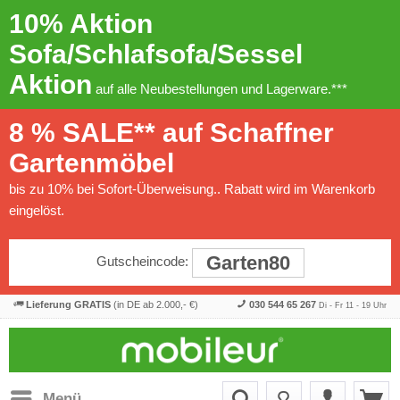
10% Aktion
Sofa/Schlafsofa/Sessel
Aktion
auf alle Neubestellungen und Lagerware.***
8 % SALE** auf Schaffner
Gartenmöbel
bis zu 10% bei Sofort-Überweisung.. Rabatt wird im Warenkorb
eingelöst.
Garten80
Gutscheincode:
Lieferung GRATIS
(in DE ab 2.000,- €)
030 544 65 267
Di - Fr 11 - 19 Uhr
Menü