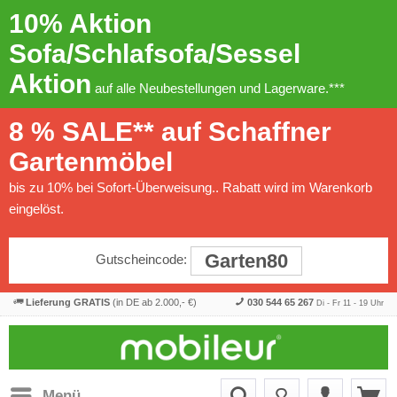
10% Aktion
Sofa/Schlafsofa/Sessel
Aktion
auf alle Neubestellungen und Lagerware.***
8 % SALE** auf Schaffner
Gartenmöbel
bis zu 10% bei Sofort-Überweisung.. Rabatt wird im Warenkorb
eingelöst.
Garten80
Gutscheincode:
Lieferung GRATIS
(in DE ab 2.000,- €)
030 544 65 267
Di - Fr 11 - 19 Uhr
Menü