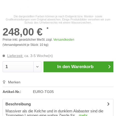
Die dargestellten Farben können je nach Endgerät bzw. Monitor- sowie
Grafikeinstellungen vom Original abweichen. Einige Produktbilder versehen wir zum
Schutz des Urheberrechts mit einem Wasserzeichen.
248,00 €
*
Preise inkl. gesetzlicher MwSt. zzgl.
Versandkosten
(Versandgewicht je Stück: 10 kg)
Lieferzeit:
ca. 3-5 Woche(n)
In den
Warenkorb
Merken
Artikel-Nr.:
EURO-TG05
Beschreibung
Massiver als die Kelche und in dunklem Alabaster sind die
Trompeten Lampen eine wahre Zierde für...
mehr