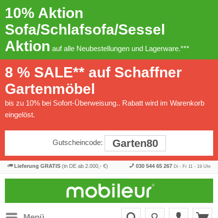
10% Aktion
Sofa/Schlafsofa/Sessel
Aktion
auf alle Neubestellungen und Lagerware.***
8 % SALE** auf Schaffner
Gartenmöbel
bis zu 10% bei Sofort-Überweisung.. Rabatt wird im Warenkorb
eingelöst.
Garten80
Gutscheincode:
Lieferung GRATIS
(in DE ab 2.000,- €)
030 544 65 267
Di - Fr 11 - 19 Uhr
Menü