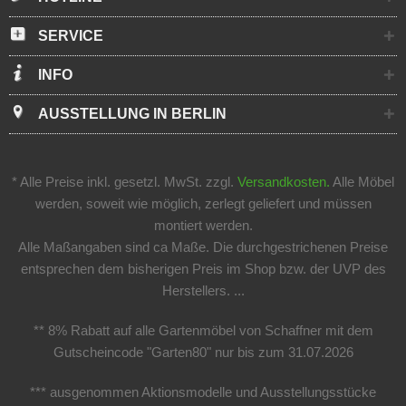
SERVICE
INFO
AUSSTELLUNG IN BERLIN
* Alle Preise inkl. gesetzl. MwSt. zzgl.
Versandkosten.
Alle Möbel
werden, soweit wie möglich, zerlegt geliefert und müssen
montiert werden.
Alle Maßangaben sind ca Maße. Die durchgestrichenen Preise
entsprechen dem bisherigen Preis im Shop bzw. der UVP des
Herstellers. ...
** 8% Rabatt auf alle Gartenmöbel von Schaffner mit dem
Gutscheincode "Garten80" nur bis zum 31.07.2026
*** ausgenommen Aktionsmodelle und Ausstellungsstücke