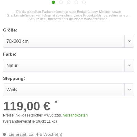
Die dargestellten Farben können je nach Endgerät bzw. Monitor- sowie
Grafikeinstellungen vom Original abweichen. Einige Produktbilder versehen wir zum
Schutz des Urheberrechts mit einem Wasserzeichen.
Größe:
Farbe:
Steppung:
119,00 €
*
Preise inkl. gesetzlicher MwSt. zzgl.
Versandkosten
(Versandgewicht je Stück: 11 kg)
Lieferzeit:
ca. 4-6 Woche(n)