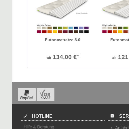
Futonmatratze 8.0
Futonmat
134,00 €
121
*
ab
ab
HOTLINE
SER
Hilfe & Beratung
Anfahrt