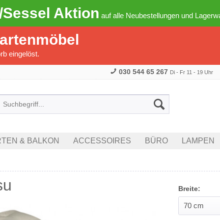
/Sessel Aktion
auf alle Neubestellungen und Lagerwa
Gartenmöbel
b eingelöst.
030 544 65 267
Di - Fr 11 - 19 Uhr
TEN & BALKON
ACCESSOIRES
BÜRO
LAMPEN
su
Breite: