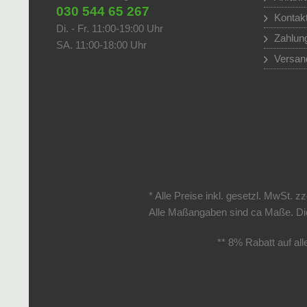
030 544 65 267
Kontak
Di. - Fr. 11:00-19:00 Uhr
Zahlun
SA. 11:00-18:00 Uhr
Versan
* Alle Preise inkl. gesetzl. MwSt. zz
Alle Maßangaben sind ca Maße. Die
** 8% Rabatt auf al