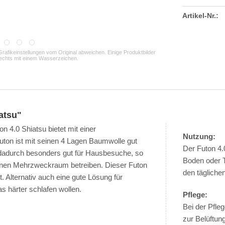
Artikel-Nr.:
rafikeinstellungen vom Original abweichen. Einige Produktbilder
echts mit einem Wasserzeichen.
atsu"
 4.0 Shiatsu bietet mit einer
Nutzung:
uton ist mit seinen 4 Lagen Baumwolle gut
Der Futon 4.0
h dadurch besonders gut für Hausbesuche, so
Boden oder T
einen Mehrzweckraum betreiben. Dieser Futon
den tägliche
 Alternativ auch eine gute Lösung für
s härter schlafen wollen.
Pflege:
Bei der Pfle
zur Belüftun