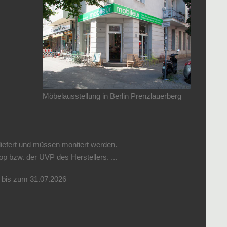
Möbelausstellung in Berlin Prenzlauerberg
liefert und müssen montiert werden.
 bzw. der UVP des Herstellers. ...
r bis zum 31.07.2026