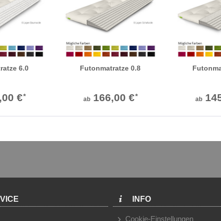
ratze 6.0
Futonmatratze 0.8
Futonmat
,00 €
166,00 €
145
*
*
ab
ab
VICE
INFO
Cookie-Einstellungen