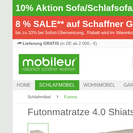
10% Aktion Sofa/Schlafsofa
8 % SALE** auf Schaffner 
bis zu 10% bei Sofort-Überweisung.. Rabatt wird im Warenkor
Lieferung GRATIS
(in DE ab 2.000,- €)
HOME
SCHLAFMÖBEL
WOHNMÖBEL
GAR
Schlafmöbel
Futons
Futonmatratze 4.0 Shiat