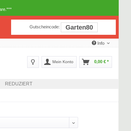
re.***
Garten80
Gutscheincode:
Info
0,00 € *
Mein Konto
REDUZIERT