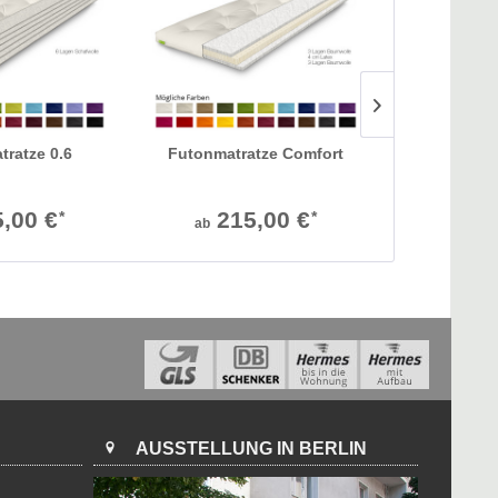
ratze 0.6
Futonmatratze Comfort
Futonmatrat
,00 €
215,00 €
24
*
*
ab
ab
AUSSTELLUNG IN BERLIN