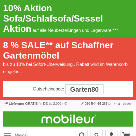
10% Aktion
Sofa/Schlafsofa/Sessel
Aktion
auf alle Neubestellungen und Lagerware.***
8 % SALE** auf Schaffner
Gartenmöbel
bis zu 10% bei Sofort-Überweisung.. Rabatt wird im Warenkorb
eingelöst.
Garten80
Gutscheincode:
Lieferung GRATIS
(in DE ab 2.000,- €)
030 544 65 267
Di - Fr 11 - 19 Uhr
Menü