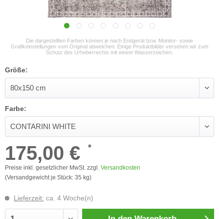
Die dargestellten Farben können je nach Endgerät bzw. Monitor- sowie
Grafikeinstellungen vom Original abweichen. Einige Produktbilder versehen wir zum
Schutz des Urheberrechts mit einem Wasserzeichen.
Größe:
Farbe:
175,00 €
*
Preise inkl. gesetzlicher MwSt. zzgl.
Versandkosten
(Versandgewicht je Stück: 35 kg)
Lieferzeit:
ca. 4 Woche(n)
In den
Warenkorb