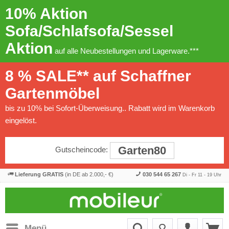
10% Aktion
Sofa/Schlafsofa/Sessel
Aktion
auf alle Neubestellungen und Lagerware.***
8 % SALE** auf Schaffner
Gartenmöbel
bis zu 10% bei Sofort-Überweisung.. Rabatt wird im Warenkorb
eingelöst.
Garten80
Gutscheincode:
Lieferung GRATIS
(in DE ab 2.000,- €)
030 544 65 267
Di - Fr 11 - 19 Uhr
Menü