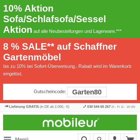
10% Aktion
Sofa/Schlafsofa/Sessel
Aktion
auf alle Neubestellungen und Lagerware.***
8 % SALE** auf Schaffner
Gartenmöbel
bis zu 10% bei Sofort-Überweisung.. Rabatt wird im Warenkorb
eingelöst.
Garten80
Gutscheincode:
Lieferung GRATIS
(in DE ab 2.000,- €)
030 544 65 267
Di - Fr 11 - 19 Uhr
Menü