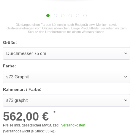
Die dargestellten Farben können je nach Endgerät bzw. Monitor- sowie
Grafikeinstellungen vom Original abweichen. Einige Produktbilder versehen wir zum
Schutz des Urheberrechts mit einem Wasserzeichen.
Größe:
Farbe:
Rahmenart / Farbe:
562,00 €
*
Preise inkl. gesetzlicher MwSt. zzgl.
Versandkosten
(Versandgewicht je Stück: 35 kg)