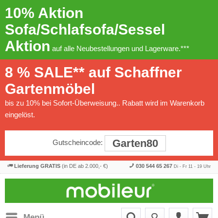
10% Aktion
Sofa/Schlafsofa/Sessel
Aktion
auf alle Neubestellungen und Lagerware.***
8 % SALE** auf Schaffner
Gartenmöbel
bis zu 10% bei Sofort-Überweisung.. Rabatt wird im Warenkorb
eingelöst.
Garten80
Gutscheincode:
Lieferung GRATIS
(in DE ab 2.000,- €)
030 544 65 267
Di - Fr 11 - 19 Uhr
Menü