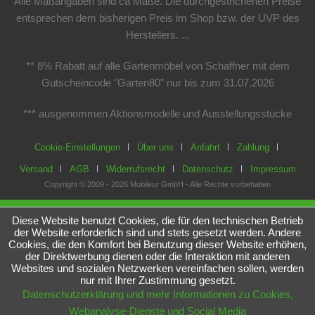
Alle Maßangaben sind ca Maße. Die durchgestrichenen Preise
entsprechen dem bisherigen Preis im Shop bzw. der UVP des
Herstellers. ...
** 8% Rabatt auf alle Gartenmöbel von Schaffner mit dem
Gutscheincode "Garten80" nur bis zum 31.07.2026
*** ausgenommen Aktionsmodelle und Ausstellungsstücke
Cookie-Einstellungen
Über uns
Anfahrt
Zahlung
Versand
AGB
Widerrufsrecht
Datenschutz
Impressum
Copyright © 2009 - 2026 Mobileur GmbH - Alle Rechte vorbehalten
Diese Website benutzt Cookies, die für den technischen Betrieb
der Website erforderlich sind und stets gesetzt werden. Andere
Cookies, die den Komfort bei Benutzung dieser Website erhöhen,
der Direktwerbung dienen oder die Interaktion mit anderen
Websites und sozialen Netzwerken vereinfachen sollen, werden
nur mit Ihrer Zustimmung gesetzt.
Datenschutzerklärung und mehr Informationen zu Cookies,
Webanalyse-Dienste und Social Media