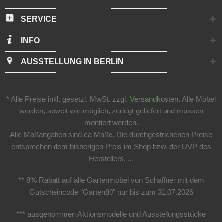
SERVICE
INFO
AUSSTELLUNG IN BERLIN
* Alle Preise inkl. gesetzl. MwSt. zzgl.
Versandkosten.
Alle Möbel
werden, soweit wie möglich, zerlegt geliefert und müssen
montiert werden.
Alle Maßangaben sind ca Maße. Die durchgestrichenen Preise
entsprechen dem bisherigen Preis im Shop bzw. der UVP des
Herstellers. ...
** 8% Rabatt auf alle Gartenmöbel von Schaffner mit dem
Gutscheincode "Garten80" nur bis zum 31.07.2026
*** ausgenommen Aktionsmodelle und Ausstellungsstücke