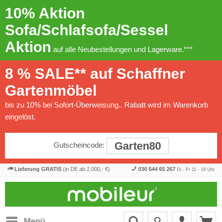
10% Aktion
Sofa/Schlafsofa/Sessel
Aktion
auf alle Neubestellungen und Lagerware.***
8 % SALE** auf Schaffner
Gartenmöbel
bis zu 10% bei Sofort-Überweisung.. Rabatt wird im Warenkorb
eingelöst.
Garten80
Gutscheincode:
Lieferung GRATIS
(in DE ab 2.000,- €)
030 544 65 267
Di - Fr 11 - 19 Uhr
Menü