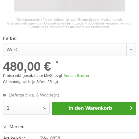
Die dargestellten Farben können je nach Endgerät bzw. Monitor- sowie
Grafikeinstellungen vom Original abweichen. Einige Produktbilder versehen wir zum
Schutz des Urheberrechts mit einem Wasserzeichen.
Farbe:
480,00 €
*
Preise inkl. gesetzlicher MwSt. zzgl.
Versandkosten
(Versandgewicht je Stück: 35 kg)
Lieferzeit:
ca. 6 Woche(n)
In den
Warenkorb
Merken
Artikel-Nr.:
SW-10858